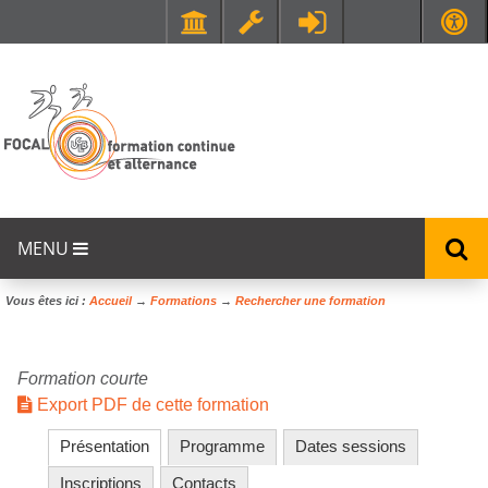
Faculté de Médecine et de Maïeutique Lyon Sud - Charles Mérieux
UFR STAPS (Sciences et Techniques des Activités Physiques et Sportives)
MENU
Vous êtes ici :
Accueil
→
Formations
→
Rechercher une formation
Formation courte
Export PDF de cette formation
Présentation
Programme
Dates sessions
Inscriptions
Contacts