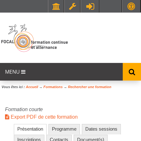
Faculté de Médecine et de Maïeutique Lyon Sud - Charles Mérieux
UFR STAPS (Sciences et Techniques des Activités Physiques et Sportives)
MENU
Vous êtes ici :
Accueil
→
Formations
→
Rechercher une formation
Formation courte
Export PDF de cette formation
Présentation
Programme
Dates sessions
Inscriptions
Contacts
Document(s)