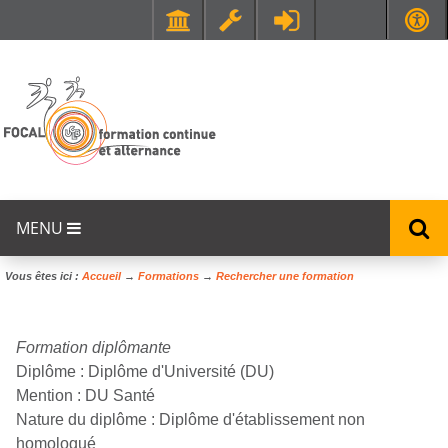
Faculté de Médecine et de Maïeutique Lyon Sud - Charles Mérieux
UFR STAPS (Sciences et Techniques des Activités Physiques et Sportives)
MENU
Vous êtes ici :
Accueil
→
Formations
→
Rechercher une formation
Formation diplômante
Diplôme :
Diplôme d'Université (DU)
Mention :
DU Santé
Nature du diplôme :
Diplôme d'établissement non
homologué