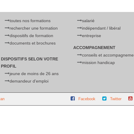
toutes nos formations
salarié
rechercher une formation
indépendant / libéral
dispositifs de formation
entreprise
documents et brochures
ACCOMPAGNEMENT
conseils et accompagneme
DISPOSITIFS SELON VOTRE
mission handicap
PROFIL
jeune de moins de 26 ans
demandeur d'emploi
lan
Facebook
Twitter