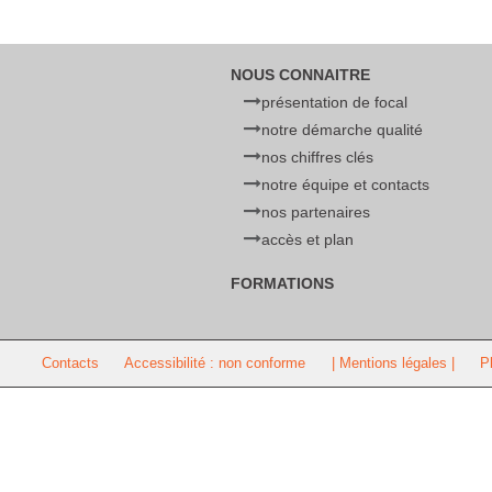
NOUS CONNAITRE
présentation de focal
notre démarche qualité
nos chiffres clés
notre équipe et contacts
nos partenaires
accès et plan
FORMATIONS
Contacts
Accessibilité : non conforme
| Mentions légales |
P