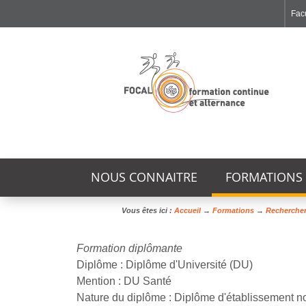
Facu
Faculté de Médecine et de Maïeutique Lyon Sud - Charles Mérieux
Institut des Sciences et Techniques de Réadaptation
Institut des Sciences Pharmaceutiques et Biologiques
NOUS CONNAITRE
FORMATIONS
Vous êtes ici :
Accueil
→
Formations
→
Rechercher
Formation diplômante
Diplôme :
Diplôme d'Université (DU)
Mention :
DU Santé
Nature du diplôme :
Diplôme d'établissement 