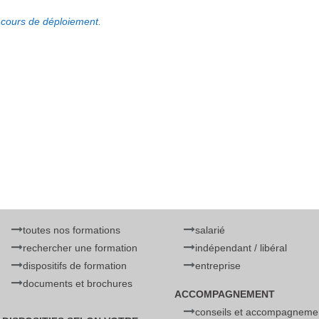
cours de déploiement.
toutes nos formations
salarié
rechercher une formation
indépendant / libéral
dispositifs de formation
entreprise
documents et brochures
ACCOMPAGNEMENT
conseils et accompagneme