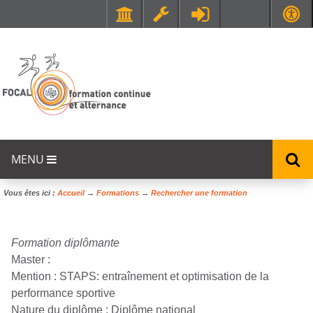
Faculté de Médecine et de Maïeutique Lyon Sud - Charles Mérieux
UFR STAPS (Sciences et Techniques des Activités Physiques et Sportives)
MENU
Vous êtes ici :
Accueil
→
Formations
→
Rechercher une formation
Formation diplômante
Master :
Mention :
STAPS: entraînement et optimisation de la
performance sportive
Nature du diplôme :
Diplôme national