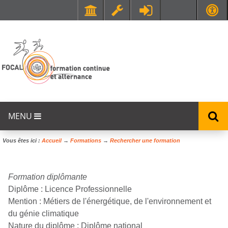
Faculté de Médecine et de Maïeutique Lyon Sud - Charles Mérieux
UFR STAPS (Sciences et Techniques des Activités Physiques et Sportives)
MENU
Vous êtes ici :
Accueil
→
Formations
→
Rechercher une formation
Formation diplômante
Diplôme :
Licence Professionnelle
Mention :
Métiers de l'énergétique, de l'environnement et
du génie climatique
Nature du diplôme :
Diplôme national