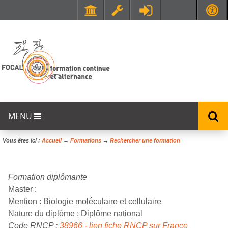
Faculté de Médecine et de Maïeutique Lyon Sud - Charles Mérieux
UFR STAPS (Sciences et Techniques des Activités Physiques et Sportives)
MENU
Vous êtes ici :
Accueil
→
Formations
→
Rechercher une formation
Formation diplômante
Master :
Mention :
Biologie moléculaire et cellulaire
Nature du diplôme :
Diplôme national
Code RNCP :
38966 - lien fiche RNCP sur France