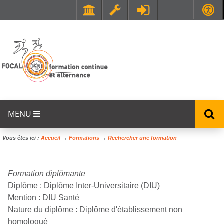
Faculté de Médecine et de Maïeutique Lyon Sud - Charles Mérieux
UFR STAPS (Sciences et Techniques des Activités Physiques et Sportives)
MENU
Vous êtes ici :
Accueil
→
Formations
→
Rechercher une formation
Formation diplômante
Diplôme :
Diplôme Inter-Universitaire (DIU)
Mention :
DIU Santé
Nature du diplôme :
Diplôme d'établissement non
homologué