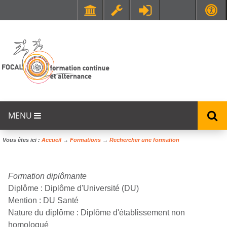
Faculté de Médecine et de Maïeutique Lyon Sud - Charles Mérieux
UFR STAPS (Sciences et Techniques des Activités Physiques et Sportives)
MENU
Vous êtes ici :
Accueil
→
Formations
→
Rechercher une formation
Formation diplômante
Diplôme :
Diplôme d'Université (DU)
Mention :
DU Santé
Nature du diplôme :
Diplôme d'établissement non
homologué