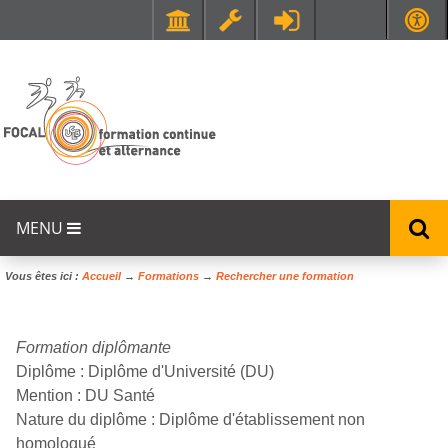
Faculté de Médecine et de Maïeutique Lyon Sud - Charles Mérieux
UFR STAPS (Sciences et Techniques des Activités Physiques et Sportives)
MENU
Vous êtes ici :
Accueil
→
Formations
→
Rechercher une formation
Formation diplômante
Diplôme :
Diplôme d'Université (DU)
Mention :
DU Santé
Nature du diplôme :
Diplôme d'établissement non
homologué