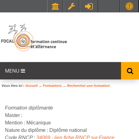
Faculté de Médecine et de Maïeutique Lyon Sud - Charles Mérieux
UFR STAPS (Sciences et Techniques des Activités Physiques et Sportives)
MENU
Vous êtes ici :
Accueil
→
Formations
→
Rechercher une formation
Formation diplômante
Master :
Mention :
Mécanique
Nature du diplôme :
Diplôme national
Code RNCP :
34069 - lien fiche RNCP sur France