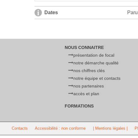
Dates
Paru
NOUS CONNAITRE
présentation de focal
notre démarche qualité
nos chiffres clés
notre équipe et contacts
nos partenaires
accès et plan
FORMATIONS
Contacts
Accessibilité : non conforme
| Mentions légales |
P