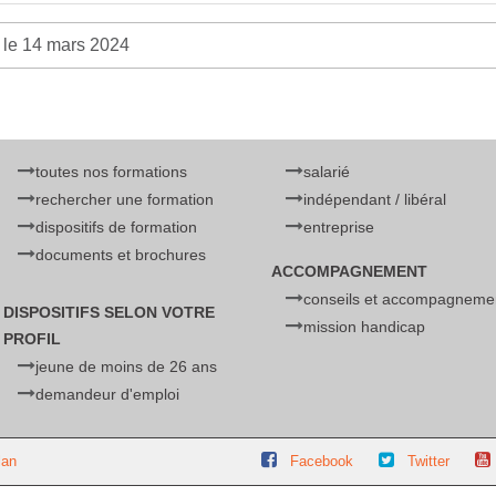
 le 14 mars 2024
toutes nos formations
salarié
rechercher une formation
indépendant / libéral
dispositifs de formation
entreprise
documents et brochures
ACCOMPAGNEMENT
conseils et accompagneme
DISPOSITIFS SELON VOTRE
mission handicap
PROFIL
jeune de moins de 26 ans
demandeur d'emploi
lan
Facebook
Twitter