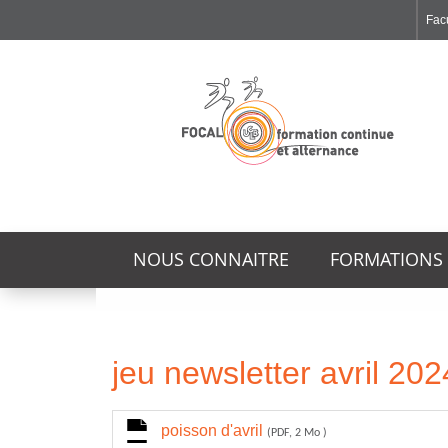
Facu
Faculté de Médecine et de Maïeutique Lyon Sud - Charles Mérieux
Institut des Sciences et Techniques de Réadaptation
Institut des Sciences Pharmaceutiques et Biologiques
NOUS CONNAITRE
FORMATIONS
jeu newsletter avril 202
poisson d'avril
(PDF, 2 Mo )